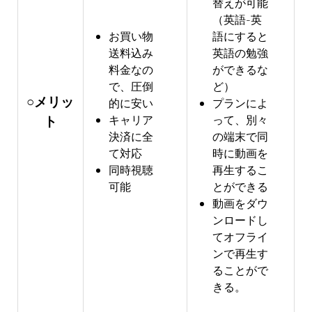
替えが可能
（英語-英
お買い物
語にすると
送料込み
英語の勉強
料金なの
ができるな
で、圧倒
ど）
○メリッ
的に安い
プランによ
キャリア
って、別々
ト
決済に全
の端末で同
て対応
時に動画を
同時視聴
再生するこ
可能
とができる
動画をダウ
ンロードし
てオフライ
ンで再生す
ることがで
きる
。