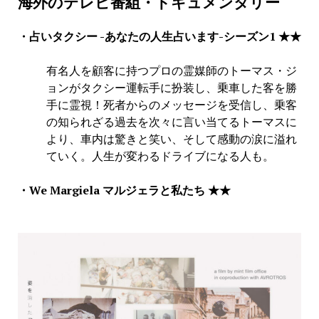
海外のテレビ番組・ドキュメンタリー
・占いタクシー -あなたの人生占います-
シーズン1 ★★
有名人を顧客に持つプロの霊媒師のトーマス・ジ
ョンがタクシー運転手に扮装し、乗車した客を勝
手に霊視！死者からのメッセージを受信し、乗客
の知られざる過去を次々に言い当てるトーマスに
より、車内は驚きと笑い、そして感動の涙に溢れ
ていく。人生が変わるドライブになる人も。
・We Margiela マルジェラと私たち
★★