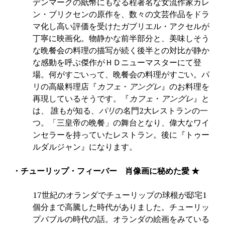
デンマークの紙幣にもなる程著名な女流作家カレ
ン・ブリクセンの原作を、数々の文芸作品をドラ
マ化し高い評価を受けたガブリエル・アクセルが
丁寧に映画化。物静かな前半部分と、美味しそう
な晩餐会の料理の描写が続く後半との対比が静か
な感動を呼ぶ傑作がＨＤニューマスターにて登
場。何がすごいって、晩餐会の料理がすごい。パ
リの高級料理店『
カフェ
・
アングレ
』のお料理を
再現しているそうです。『
カフェ
・
アングレ
』と
は、 誰もが知る、
パリ
の名門2大レストランの一
つ。「三皇帝の晩餐」の舞台となり、偉大なワイ
ンセラーを持っていたレストラン。後に『トゥー
ルダルジャン』になります。
・チューリップ・フィーバー 肖像画に秘めた愛 ★
17世紀のオランダでチューリップの球根が邸宅1
個分まで高騰した時代がありました。チューリッ
プバブルの時代の話。オランダの絵画をみている