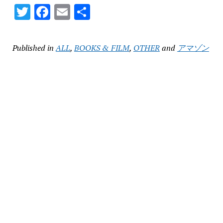
Twitter
Facebook
Email
共
有
Published in
ALL
,
BOOKS & FILM
,
OTHER
and
アマゾン