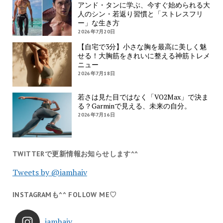
アンド・タンに学ぶ、今すぐ始められる大
人のシン・若返り習慣と「ストレスフリ
ー」な生き方
2026年7月20日
【自宅で3分】小さな胸を最高に美しく魅
せる！大胸筋をきれいに整える神筋トレメ
ニュー
2026年7月18日
若さは見た目ではなく「VO2Max」で決ま
る？Garminで見える、未来の自分。
2026年7月16日
TWITTERで更新情報お知らせします^^
Tweets by @iamhaiv
INSTAGRAMも^^ FOLLOW ME♡
iamhaiv