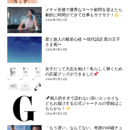
メチャ安価で優秀なマーケ顧問を迎えたら
劇的に時間ができて仕事もサクサク！
2026年7月25日
星と旅人の般若心経 〜現代語訳 星の王子
さま風〜
2026年7月24日
女子だって大志を抱け！私らしく輝くため
の応援グッズができました
2026年7月22日
個人的すぎて語れない深いエッセイな
どもお届けする公式ジャーナルの登録はこ
ちらから！
2026年7月22日
「もう遅い」なんてない。奇跡の60歳チュ