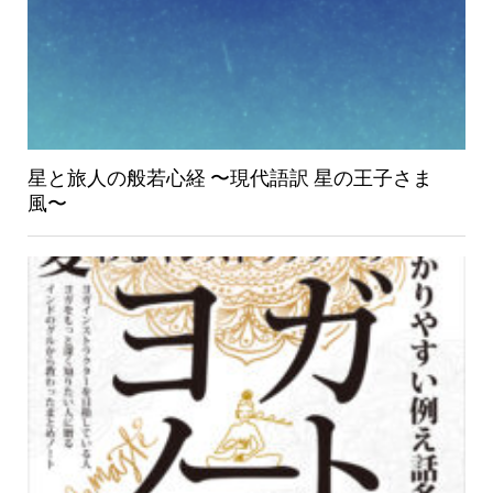
星と旅人の般若心経 〜現代語訳 星の王子さま
風〜