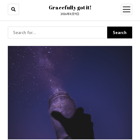
Gracefully got it!
open
menu
2026年8月9日