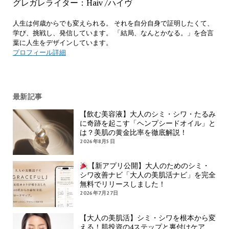
グレガレライター：Haiv /ハイヴ
人生は何歳からでも変えられる。 それを自分自身で証明したくて、
学び、挑戦し、発信しています。 「結局、なんとかなる。」を合言
葉に人生をデザインしています。
プロフィール詳細
最新記事
【飲む美容液】大人のシミ・シワ・たるみ
に奇跡を起こす「ヘンプシードオイル」と
は？美肌の黄金比率を徹底解説！
2026年8月5日
【新アプリ公開】大人のためのシミ・
シワ改善ナビ「大人の美肌活ナビ」を完全
無料でリリースしました！
2026年7月27日
【大人の美肌活】シミ・シワを根本から変
える！肌投資の4ステップと裏付けケア