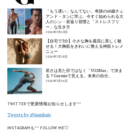
「もう遅い」なんてない。奇跡の60歳チュ
アンド・タンに学ぶ、今すぐ始められる大
人のシン・若返り習慣と「ストレスフリ
ー」な生き方
2026年7月20日
【自宅で3分】小さな胸を最高に美しく魅
せる！大胸筋をきれいに整える神筋トレメ
ニュー
2026年7月18日
若さは見た目ではなく「VO2Max」で決ま
る？Garminで見える、未来の自分。
2026年7月16日
TWITTERで更新情報お知らせします^^
Tweets by @iamhaiv
INSTAGRAMも^^ FOLLOW ME♡