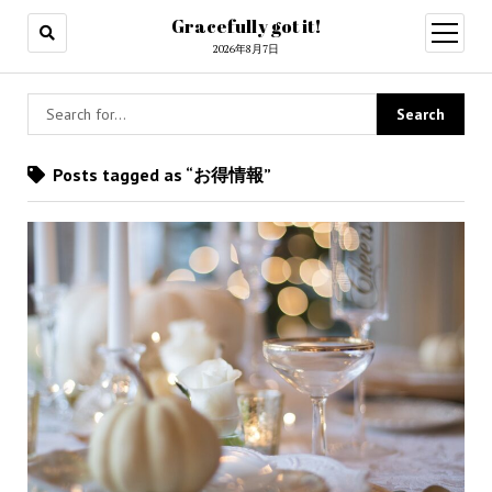
Gracefully got it!
open
menu
2026年8月7日
Posts tagged as “お得情報”