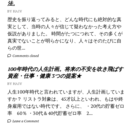
法。
BY HAIV
歴史を振り返ってみると、どんな時代にも絶対的な真
実として、当時の人々が信じて疑わなかった考え方や
仮説がありました。 時間がたつにつれて、その多くが
真実でないことが明らかになり、人々はそのたびに自
らの世...
Comments closed
100年時代の人生計画。将来の不安を吹き飛ばす
資産・仕事・健康 3つの提案★
BY HAIV
人生100年時代と言われていますが、人生計画していま
すか？ リストラ対象は、45才以上といわれ、もはや終
身雇用ではない時代です。 さらに、 ・20代の貯蓄ゼロ
率 60％ ・30代＆40代貯蓄ゼロ率 2...
Leave a Comment