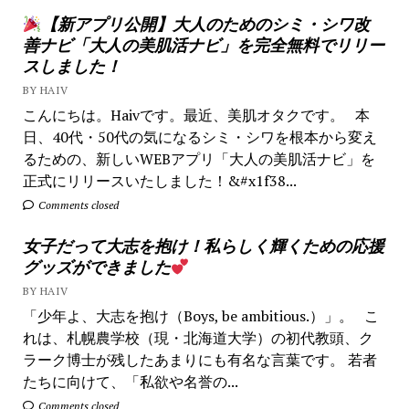
【新アプリ公開】大人のためのシミ・シワ改
善ナビ「大人の美肌活ナビ」を完全無料でリリー
スしました！
BY HAIV
こんにちは。Haivです。最近、美肌オタクです。 本
日、40代・50代の気になるシミ・シワを根本から変え
るための、新しいWEBアプリ「大人の美肌活ナビ」を
正式にリリースいたしました！&#x1f38...
Comments closed
女子だって大志を抱け！私らしく輝くための応援
グッズができました
BY HAIV
「少年よ、大志を抱け（Boys, be ambitious.）」。 こ
れは、札幌農学校（現・北海道大学）の初代教頭、ク
ラーク博士が残したあまりにも有名な言葉です。 若者
たちに向けて、「私欲や名誉の...
Comments closed