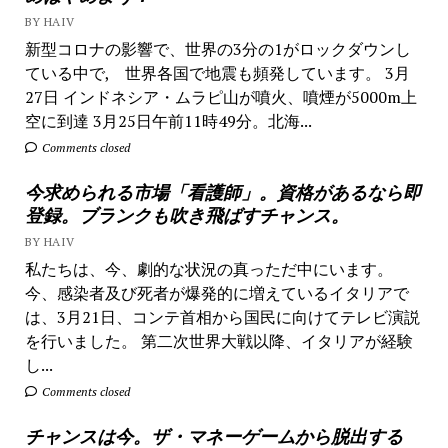
BY HAIV
新型コロナの影響で、世界の3分の1がロックダウンし
ている中で, 世界各国で地震も頻発しています。 3月
27日 インドネシア・ムラピ山が噴火、噴煙が5000m上
空に到達 3月25日午前11時49分。北海...
Comments closed
今求められる市場「看護師」。資格があるなら即
登録。ブランクも吹き飛ばすチャンス。
BY HAIV
私たちは、今、劇的な状況の真っただ中にいます。
今、感染者及び死者が爆発的に増えているイタリアで
は、3月21日、コンテ首相から国民に向けてテレビ演説
を行いました。 第二次世界大戦以降、イタリアが経験
し...
Comments closed
チャンスは今。ザ・マネーゲームから脱出する