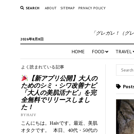
SEARCH
ABOUT
SITEMAP
PRIVACY POLICY
「グレガレ！（グレ
2026年8月8日
HOME
FOOD
TRAVEL
よく読まれている記事
【新アプリ公開】大人の
ためのシミ・シワ改善ナビ
Pos
「大人の美肌活ナビ」を完
全無料でリリースしまし
た！
BY HAIV
こんにちは。Haivです。最近、美肌
オタクです。 本日、40代・50代の