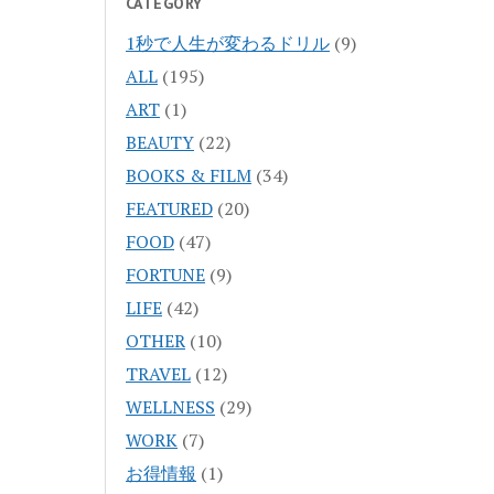
CATEGORY
1秒で人生が変わるドリル
(9)
ALL
(195)
ART
(1)
BEAUTY
(22)
BOOKS & FILM
(34)
FEATURED
(20)
FOOD
(47)
FORTUNE
(9)
LIFE
(42)
OTHER
(10)
TRAVEL
(12)
WELLNESS
(29)
WORK
(7)
お得情報
(1)