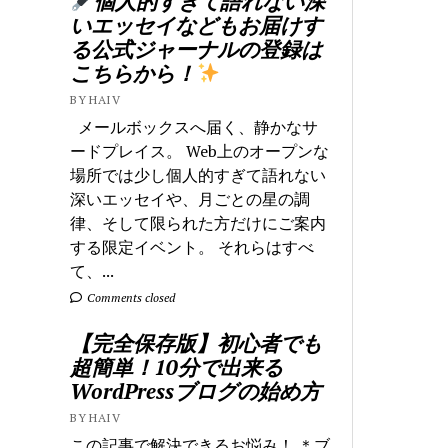
個人的すぎて語れない深
いエッセイなどもお届けす
る公式ジャーナルの登録は
こちらから！
BY HAIV
メールボックスへ届く、静かなサ
ードプレイス。 Web上のオープンな
場所では少し個人的すぎて語れない
深いエッセイや、月ごとの星の調
律、そして限られた方だけにご案内
する限定イベント。 それらはすべ
て、...
Comments closed
【完全保存版】初心者でも
超簡単！10分で出来る
WordPressブログの始め方
BY HAIV
この記事で解決できるお悩み！ ＊ブ