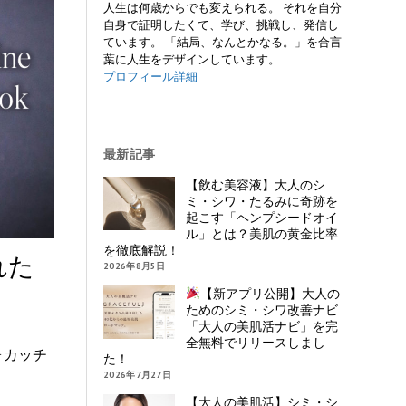
人生は何歳からでも変えられる。 それを自分
自身で証明したくて、学び、挑戦し、発信し
ています。 「結局、なんとかなる。」を合言
葉に人生をデザインしています。
プロフィール詳細
最新記事
【飲む美容液】大人のシ
ミ・シワ・たるみに奇跡を
起こす「ヘンプシードオイ
ル」とは？美肌の黄金比率
を徹底解説！
れた
2026年8月5日
【新アプリ公開】大人の
ためのシミ・シワ改善ナビ
「大人の美肌活ナビ」を完
全無料でリリースしまし
ォカッチ
た！
2026年7月27日
【大人の美肌活】シミ・シ