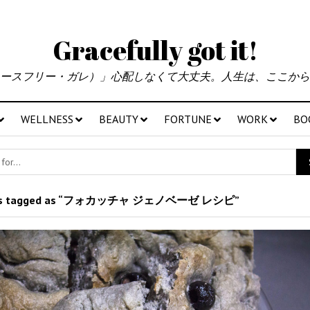
Gracefully got it!
ースフリー・ガレ）」心配しなくて大丈夫。人生は、ここから
WELLNESS
BEAUTY
FORTUNE
WORK
BO
ts tagged as “フォカッチャ ジェノベーゼ レシピ”