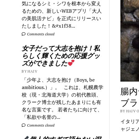
気になるシミ・シワを根本から変え
るための、新しいWEBアプリ「大人
の美肌活ナビ」を正式にリリースい
たしました！&#x1f38...
Comments closed
女子だって大志を抱け！私
らしく輝くための応援グッ
ズができました
BY HAIV
「少年よ、大志を抱け（Boys, be
ambitious.）」。 これは、札幌農学
腸内
校（現・北海道大学）の初代教頭、
ブラ
クラーク博士が残したあまりにも有
名な言葉です。 若者たちに向けて、
BY HAIV 
「私欲や名誉の...
イタリ
Comments closed
ャジェ