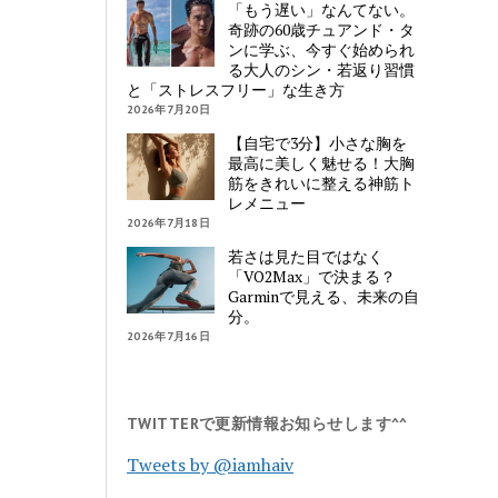
「もう遅い」なんてない。
奇跡の60歳チュアンド・タ
ンに学ぶ、今すぐ始められ
る大人のシン・若返り習慣
と「ストレスフリー」な生き方
2026年7月20日
【自宅で3分】小さな胸を
最高に美しく魅せる！大胸
筋をきれいに整える神筋ト
レメニュー
2026年7月18日
若さは見た目ではなく
「VO2Max」で決まる？
Garminで見える、未来の自
分。
2026年7月16日
TWITTERで更新情報お知らせします^^
Tweets by @iamhaiv