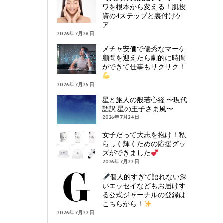
ワを根本から変える！肌投
資の4ステップと裏付けケ
ア
2026年7月26日
メチャ安価で優秀なマーケ
顧問を迎えたら劇的に時間
ができて仕事もサクサク！
2026年7月25日
星と旅人の般若心経 〜現代
語訳 星の王子さま風〜
2026年7月24日
女子だって大志を抱け！私
らしく輝くための応援グッ
ズができました
2026年7月22日
個人的すぎて語れない深
いエッセイなどもお届けす
る公式ジャーナルの登録は
こちらから！
2026年7月22日