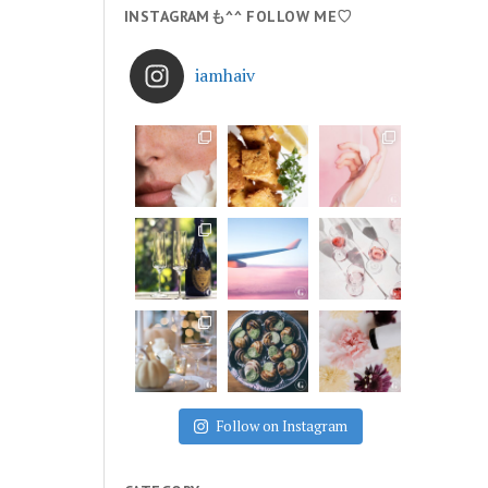
INSTAGRAMも^^ FOLLOW ME♡
iamhaiv
Follow on Instagram