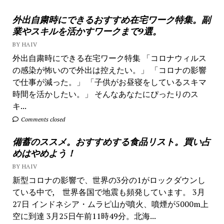
外出自粛時にできるおすすめ在宅ワーク特集。副
業やスキルを活かすワークまで9選。
BY HAIV
外出自粛時にできる在宅ワーク特集 「コロナウィルス
の感染が怖いので外出は控えたい。」 「コロナの影響
で仕事が減った。」 「子供がお昼寝をしているスキマ
時間を活かしたい。」 そんなあなたにぴったりのス
キ...
Comments closed
備蓄のススメ。おすすめする食品リスト。買い占
めはやめよう！
BY HAIV
新型コロナの影響で、世界の3分の1がロックダウンし
ている中で, 世界各国で地震も頻発しています。 3月
27日 インドネシア・ムラピ山が噴火、噴煙が5000m上
空に到達 3月25日午前11時49分。北海...