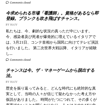
Comments closed
今求められる市場「看護師」。資格があるなら即
登録。ブランクも吹き飛ばすチャンス。
BY HAIV
私たちは、今、劇的な状況の真っただ中にいます。
今、感染者及び死者が爆発的に増えているイタリアで
は、3月21日、コンテ首相から国民に向けてテレビ演説
を行いました。 第二次世界大戦以降、イタリアが経験
し...
Comments closed
チャンスは今。ザ・マネーゲームから脱出する
法。
BY HAIV
歴史を振り返ってみると、どんな時代にも絶対的な真
実として、当時の人々が信じて疑わなかった考え方や
仮説がありました。 時間がたつにつれて、その多くが
真実でないことが明らかになり、人々はそのたびに自