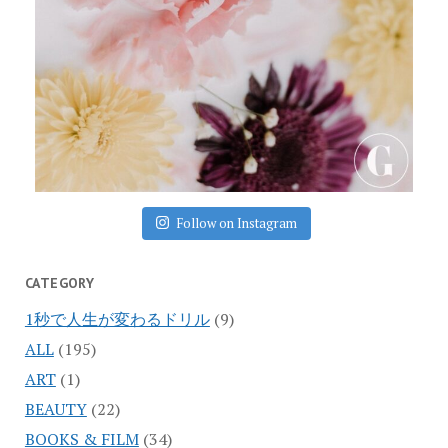
Follow on Instagram
CATEGORY
1秒で人生が変わるドリル
(9)
ALL
(195)
ART
(1)
BEAUTY
(22)
BOOKS & FILM
(34)