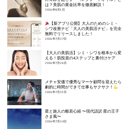
は？美肌の黄金比率を徹底解説！
2026年8月5日
【新アプリ公開】大人のためのシミ・
シワ改善ナビ「大人の美肌活ナビ」を完全
無料でリリースしました！
2026年7月27日
【大人の美肌活】シミ・シワを根本から変
える！肌投資の4ステップと裏付けケア
2026年7月26日
メチャ安価で優秀なマーケ顧問を迎えたら
劇的に時間ができて仕事もサクサク！
2026年7月25日
星と旅人の般若心経 〜現代語訳 星の王子
さま風〜
2026年7月24日