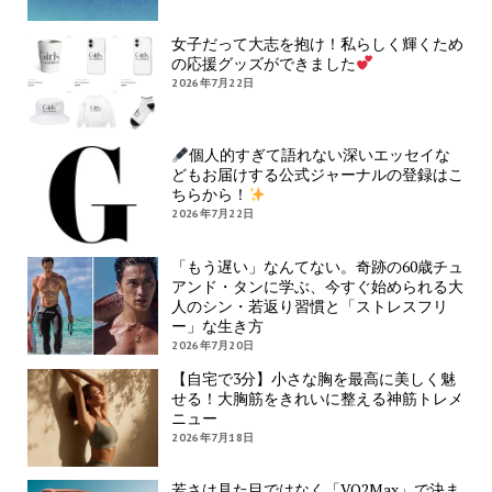
女子だって大志を抱け！私らしく輝くため
の応援グッズができました
2026年7月22日
個人的すぎて語れない深いエッセイな
どもお届けする公式ジャーナルの登録はこ
ちらから！
2026年7月22日
「もう遅い」なんてない。奇跡の60歳チュ
アンド・タンに学ぶ、今すぐ始められる大
人のシン・若返り習慣と「ストレスフリ
ー」な生き方
2026年7月20日
【自宅で3分】小さな胸を最高に美しく魅
せる！大胸筋をきれいに整える神筋トレメ
ニュー
2026年7月18日
若さは見た目ではなく「VO2Max」で決ま