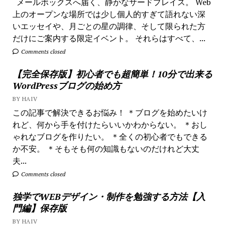
メールボックスへ届く、静かなサードプレイス。 Web
上のオープンな場所では少し個人的すぎて語れない深
いエッセイや、月ごとの星の調律、そして限られた方
だけにご案内する限定イベント。 それらはすべて、...
Comments closed
【完全保存版】初心者でも超簡単！10分で出来る
WordPressブログの始め方
BY HAIV
この記事で解決できるお悩み！ ＊ブログを始めたいけ
れど、何から手を付けたらいいかわからない。 ＊おし
ゃれなブログを作りたい。 ＊全くの初心者でもできる
か不安。 ＊そもそも何の知識もないのだけれど大丈
夫...
Comments closed
独学でWEBデザイン・制作を勉強する方法【入
門編】保存版
BY HAIV