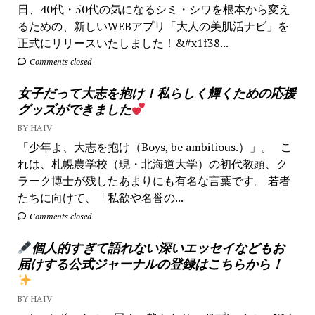
日、40代・50代の気になるシミ・シワを根本から変え
るための、新しいWEBアプリ「大人の美肌活ナビ」を
正式にリリースいたしました！&#x1f38...
Comments closed
女子だって大志を抱け！私らしく輝くための応援
グッズができました
BY HAIV
「少年よ、大志を抱け（Boys, be ambitious.）」。 こ
れは、札幌農学校（現・北海道大学）の初代教頭、ク
ラーク博士が残したあまりにも有名な言葉です。 若者
たちに向けて、「私欲や名誉の...
Comments closed
個人的すぎて語れない深いエッセイなどもお
届けする公式ジャーナルの登録はこちらから！
BY HAIV