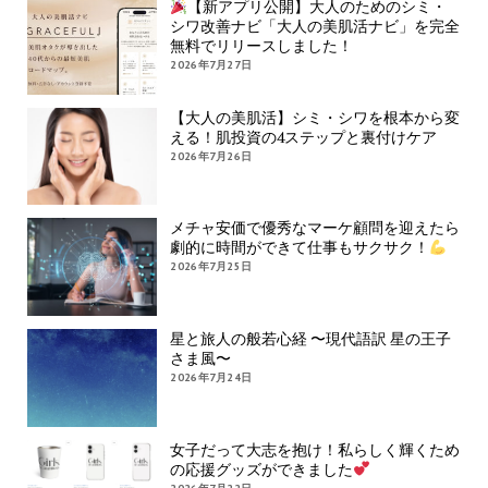
【新アプリ公開】大人のためのシミ・
シワ改善ナビ「大人の美肌活ナビ」を完全
無料でリリースしました！
2026年7月27日
【大人の美肌活】シミ・シワを根本から変
える！肌投資の4ステップと裏付けケア
2026年7月26日
メチャ安価で優秀なマーケ顧問を迎えたら
劇的に時間ができて仕事もサクサク！
2026年7月25日
星と旅人の般若心経 〜現代語訳 星の王子
さま風〜
2026年7月24日
女子だって大志を抱け！私らしく輝くため
の応援グッズができました