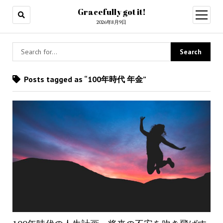
Gracefully got it!
open
menu
2026年8月9日
Posts tagged as “100年時代 年金”