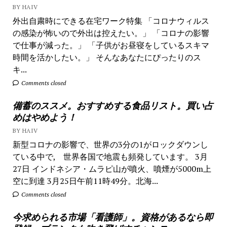
BY HAIV
外出自粛時にできる在宅ワーク特集 「コロナウィルス
の感染が怖いので外出は控えたい。」 「コロナの影響
で仕事が減った。」 「子供がお昼寝をしているスキマ
時間を活かしたい。」 そんなあなたにぴったりのス
キ...
Comments closed
備蓄のススメ。おすすめする食品リスト。買い占
めはやめよう！
BY HAIV
新型コロナの影響で、世界の3分の1がロックダウンし
ている中で, 世界各国で地震も頻発しています。 3月
27日 インドネシア・ムラピ山が噴火、噴煙が5000m上
空に到達 3月25日午前11時49分。北海...
Comments closed
今求められる市場「看護師」。資格があるなら即