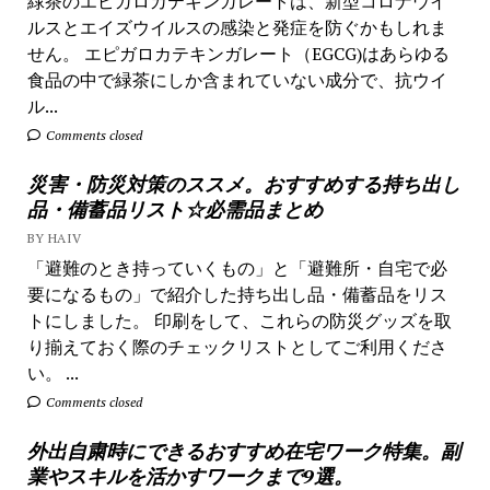
緑茶のエピガロカテキンガレートは、新型コロナウイ
ルスとエイズウイルスの感染と発症を防ぐかもしれま
せん。 エピガロカテキンガレート（EGCG)はあらゆる
食品の中で緑茶にしか含まれていない成分で、抗ウイ
ル...
Comments closed
災害・防災対策のススメ。おすすめする持ち出し
品・備蓄品リスト☆必需品まとめ
BY HAIV
「避難のとき持っていくもの」と「避難所・自宅で必
要になるもの」で紹介した持ち出し品・備蓄品をリス
トにしました。 印刷をして、これらの防災グッズを取
り揃えておく際のチェックリストとしてご利用くださ
い。 ...
Comments closed
外出自粛時にできるおすすめ在宅ワーク特集。副
業やスキルを活かすワークまで9選。