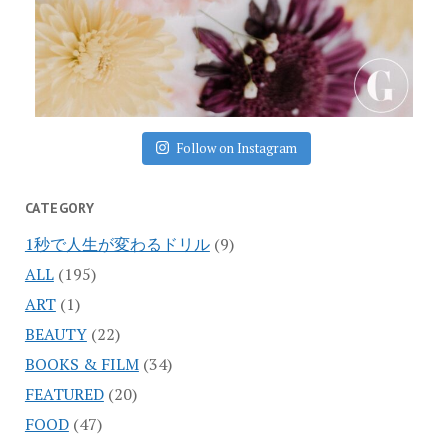
Follow on Instagram
CATEGORY
1秒で人生が変わるドリル
(9)
ALL
(195)
ART
(1)
BEAUTY
(22)
BOOKS & FILM
(34)
FEATURED
(20)
FOOD
(47)