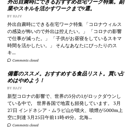
外出自粛時にできるおすすめ在宅ワーク特集。副
業やスキルを活かすワークまで9選。
BY HAIV
外出自粛時にできる在宅ワーク特集 「コロナウィルス
の感染が怖いので外出は控えたい。」 「コロナの影響
で仕事が減った。」 「子供がお昼寝をしているスキマ
時間を活かしたい。」 そんなあなたにぴったりのス
キ...
Comments closed
備蓄のススメ。おすすめする食品リスト。買い占
めはやめよう！
BY HAIV
新型コロナの影響で、世界の3分の1がロックダウンし
ている中で, 世界各国で地震も頻発しています。 3月
27日 インドネシア・ムラピ山が噴火、噴煙が5000m上
空に到達 3月25日午前11時49分。北海...
Comments closed