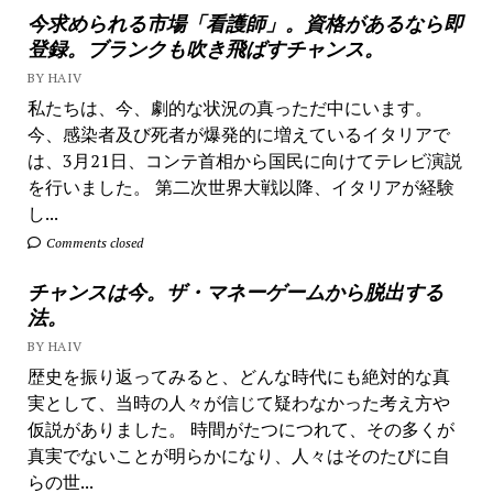
今求められる市場「看護師」。資格があるなら即
登録。ブランクも吹き飛ばすチャンス。
BY HAIV
私たちは、今、劇的な状況の真っただ中にいます。
今、感染者及び死者が爆発的に増えているイタリアで
は、3月21日、コンテ首相から国民に向けてテレビ演説
を行いました。 第二次世界大戦以降、イタリアが経験
し...
Comments closed
チャンスは今。ザ・マネーゲームから脱出する
法。
BY HAIV
歴史を振り返ってみると、どんな時代にも絶対的な真
実として、当時の人々が信じて疑わなかった考え方や
仮説がありました。 時間がたつにつれて、その多くが
真実でないことが明らかになり、人々はそのたびに自
らの世...