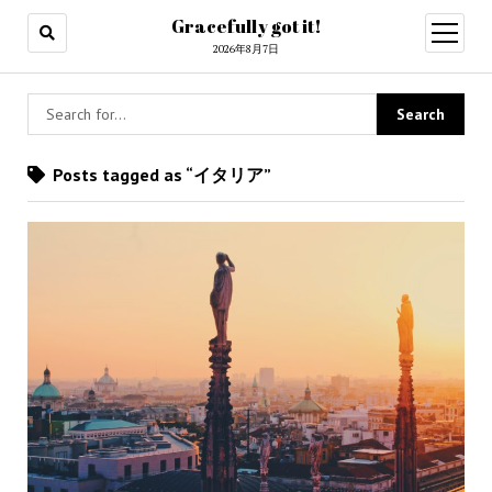
Gracefully got it!
open
menu
2026年8月7日
Posts tagged as “イタリア”