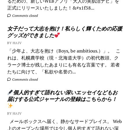
るための、新しいWEBアプリ「大人の美肌活ナビ」を
正式にリリースいたしました！&#x1f38...
Comments closed
女子だって大志を抱け！私らしく輝くための応援
グッズができました
BY HAIV
「少年よ、大志を抱け（Boys, be ambitious.）」。 こ
れは、札幌農学校（現・北海道大学）の初代教頭、ク
ラーク博士が残したあまりにも有名な言葉です。 若者
たちに向けて、「私欲や名誉の...
Comments closed
個人的すぎて語れない深いエッセイなどもお
届けする公式ジャーナルの登録はこちらから！
BY HAIV
メールボックスへ届く、静かなサードプレイス。 Web
上のオープンな場所では少し個人的すぎて語れない深