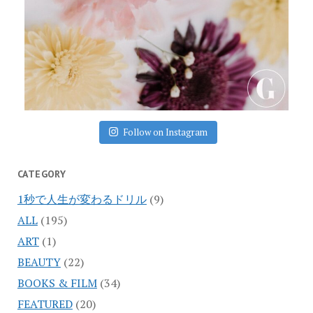
Follow on Instagram
CATEGORY
1秒で人生が変わるドリル
(9)
ALL
(195)
ART
(1)
BEAUTY
(22)
BOOKS & FILM
(34)
FEATURED
(20)