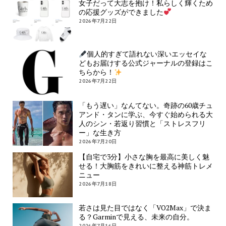
女子だって大志を抱け！私らしく輝くため
の応援グッズができました
2026年7月22日
個人的すぎて語れない深いエッセイな
どもお届けする公式ジャーナルの登録はこ
ちらから！
2026年7月22日
「もう遅い」なんてない。奇跡の60歳チュ
アンド・タンに学ぶ、今すぐ始められる大
人のシン・若返り習慣と「ストレスフリ
ー」な生き方
2026年7月20日
【自宅で3分】小さな胸を最高に美しく魅
せる！大胸筋をきれいに整える神筋トレメ
ニュー
2026年7月18日
若さは見た目ではなく「VO2Max」で決ま
る？Garminで見える、未来の自分。
2026年7月16日