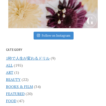
Follow on Instagram
CATEGORY
1秒で人生が変わるドリル
(9)
ALL
(195)
ART
(1)
BEAUTY
(22)
BOOKS & FILM
(34)
FEATURED
(20)
FOOD
(47)