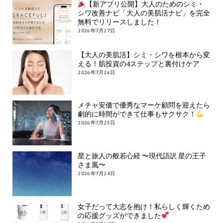
【新アプリ公開】大人のためのシミ・
シワ改善ナビ「大人の美肌活ナビ」を完全
無料でリリースしました！
2026年7月27日
【大人の美肌活】シミ・シワを根本から変
える！肌投資の4ステップと裏付けケア
2026年7月26日
メチャ安価で優秀なマーケ顧問を迎えたら
劇的に時間ができて仕事もサクサク！
2026年7月25日
星と旅人の般若心経 〜現代語訳 星の王子
さま風〜
2026年7月24日
女子だって大志を抱け！私らしく輝くため
の応援グッズができました