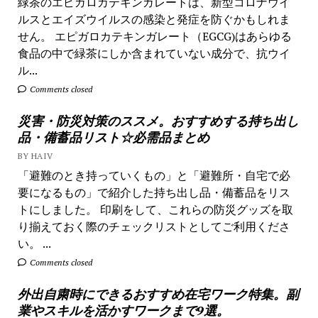
緑茶のエピガロカテキンガレートは、新型コロナウイ
ルスとエイズウイルスの感染と発症を防ぐかもしれま
せん。 エピガロカテキンガレート（EGCG)はあらゆる
食品の中で緑茶にしか含まれていない成分で、抗ウイ
ル...
Comments closed
災害・防災対策のススメ。おすすめする持ち出し
品・備蓄品リスト☆必需品まとめ
BY HAIV
「避難のとき持っていくもの」と「避難所・自宅で必
要になるもの」で紹介した持ち出し品・備蓄品をリス
トにしました。 印刷をして、これらの防災グッズを取
り揃えておく際のチェックリストとしてご利用くださ
い。 ...
Comments closed
外出自粛時にできるおすすめ在宅ワーク特集。副
業やスキルを活かすワークまで9選。