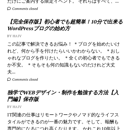
だけにご案内する限定イベント。 それらはすべて、...
Comments closed
【完全保存版】初心者でも超簡単！10分で出来る
WordPressブログの始め方
BY HAIV
この記事で解決できるお悩み！ ＊ブログを始めたいけ
れど、何から手を付けたらいいかわからない。 ＊おし
ゃれなブログを作りたい。 ＊全くの初心者でもできる
か不安。 ＊そもそも何の知識もないのだけれど大丈
夫...
Comments closed
独学でWEBデザイン・制作を勉強する方法【入
門編】保存版
BY HAIV
IT関連の仕事はリモートワークやノマド的なライフス
タイルができるのが一番の魅力です。そして、報酬も
専門的になるにつれ高くなります。 かれこれ10年以上