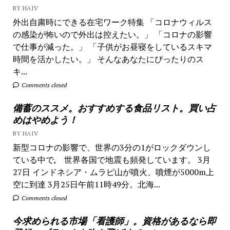
BY HAIV
外出自粛時にできる在宅ワーク特集 「コロナウィルス
の感染が怖いので外出は控えたい。」 「コロナの影響
で仕事が減った。」 「子供がお昼寝をしているスキマ
時間を活かしたい。」 そんなあなたにぴったりのス
キ...
Comments closed
備蓄のススメ。おすすめする食品リスト。買い占
めはやめよう！
BY HAIV
新型コロナの影響で、世界の3分の1がロックダウンし
ている中で, 世界各国で地震も頻発しています。 3月
27日 インドネシア・ムラピ山が噴火、噴煙が5000m上
空に到達 3月25日午前11時49分。北海...
Comments closed
今求められる市場「看護師」。資格があるなら即