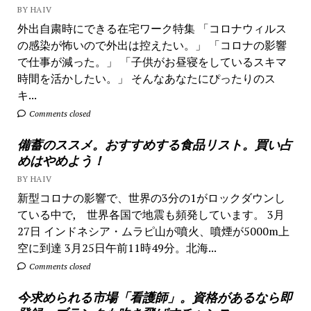
BY HAIV
外出自粛時にできる在宅ワーク特集 「コロナウィルス
の感染が怖いので外出は控えたい。」 「コロナの影響
で仕事が減った。」 「子供がお昼寝をしているスキマ
時間を活かしたい。」 そんなあなたにぴったりのス
キ...
Comments closed
備蓄のススメ。おすすめする食品リスト。買い占
めはやめよう！
BY HAIV
新型コロナの影響で、世界の3分の1がロックダウンし
ている中で, 世界各国で地震も頻発しています。 3月
27日 インドネシア・ムラピ山が噴火、噴煙が5000m上
空に到達 3月25日午前11時49分。北海...
Comments closed
今求められる市場「看護師」。資格があるなら即