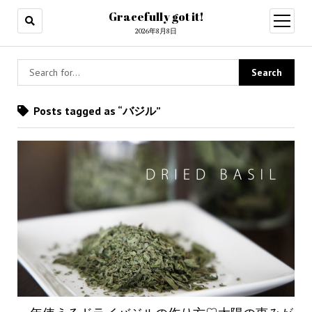
Gracefully got it!
open
menu
2026年8月8日
Posts tagged as “バジル”