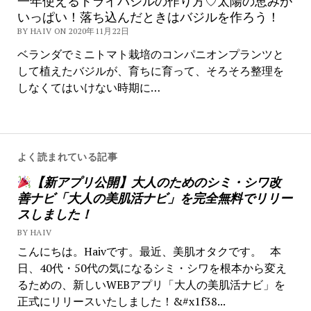
一年使えるドライバジルの作り方♡太陽の恵みが
いっぱい！落ち込んだときはバジルを作ろう！
BY HAIV ON 2020年11月22日
ベランダでミニトマト栽培のコンパニオンプランツと
して植えたバジルが、育ちに育って、そろそろ整理を
しなくてはいけない時期に…
よく読まれている記事
【新アプリ公開】大人のためのシミ・シワ改
善ナビ「大人の美肌活ナビ」を完全無料でリリー
スしました！
BY HAIV
こんにちは。Haivです。最近、美肌オタクです。 本
日、40代・50代の気になるシミ・シワを根本から変え
るための、新しいWEBアプリ「大人の美肌活ナビ」を
正式にリリースいたしました！&#x1f38...