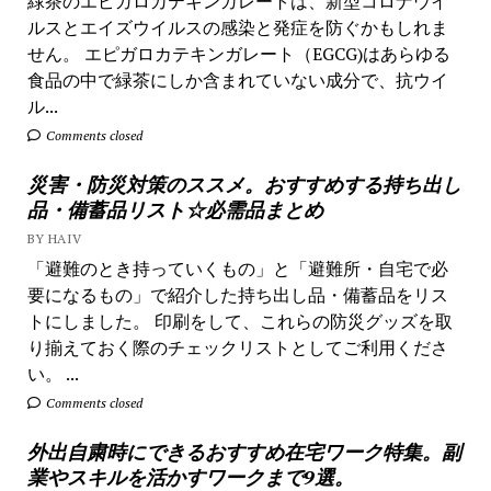
緑茶のエピガロカテキンガレートは、新型コロナウイ
ルスとエイズウイルスの感染と発症を防ぐかもしれま
せん。 エピガロカテキンガレート（EGCG)はあらゆる
食品の中で緑茶にしか含まれていない成分で、抗ウイ
ル...
Comments closed
災害・防災対策のススメ。おすすめする持ち出し
品・備蓄品リスト☆必需品まとめ
BY HAIV
「避難のとき持っていくもの」と「避難所・自宅で必
要になるもの」で紹介した持ち出し品・備蓄品をリス
トにしました。 印刷をして、これらの防災グッズを取
り揃えておく際のチェックリストとしてご利用くださ
い。 ...
Comments closed
外出自粛時にできるおすすめ在宅ワーク特集。副
業やスキルを活かすワークまで9選。