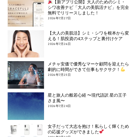
【新アプリ公開】大人のためのシミ・
シワ改善ナビ「大人の美肌活ナビ」を完全
無料でリリースしました！
2026年7月27日
【大人の美肌活】シミ・シワを根本から変
える！肌投資の4ステップと裏付けケア
2026年7月26日
メチャ安価で優秀なマーケ顧問を迎えたら
劇的に時間ができて仕事もサクサク！
2026年7月25日
星と旅人の般若心経 〜現代語訳 星の王子
さま風〜
2026年7月24日
女子だって大志を抱け！私らしく輝くため
の応援グッズができました