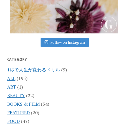
Follow on Instagram
CATEGORY
1秒で人生が変わるドリル
(9)
ALL
(195)
ART
(1)
BEAUTY
(22)
BOOKS & FILM
(34)
FEATURED
(20)
FOOD
(47)