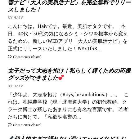
善ナビ「大人の美肌活ナビ」を完全無料でリリー
スしました！
BY HAIV
こんにちは。Haivです。最近、美肌オタクです。 本
日、40代・50代の気になるシミ・シワを根本から変え
るための、新しいWEBアプリ「大人の美肌活ナビ」を
正式にリリースいたしました！&#x1f38...
Comments closed
女子だって大志を抱け！私らしく輝くための応援
グッズができました
BY HAIV
「少年よ、大志を抱け（Boys, be ambitious.）」。 こ
れは、札幌農学校（現・北海道大学）の初代教頭、ク
ラーク博士が残したあまりにも有名な言葉です。 若者
たちに向けて、「私欲や名誉の...
Comments closed
個人的すぎて語れない深いエッセイなどもお