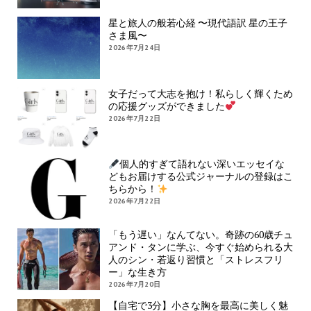
星と旅人の般若心経 〜現代語訳 星の王子
さま風〜
2026年7月24日
女子だって大志を抱け！私らしく輝くため
の応援グッズができました
2026年7月22日
個人的すぎて語れない深いエッセイな
どもお届けする公式ジャーナルの登録はこ
ちらから！
2026年7月22日
「もう遅い」なんてない。奇跡の60歳チュ
アンド・タンに学ぶ、今すぐ始められる大
人のシン・若返り習慣と「ストレスフリ
ー」な生き方
2026年7月20日
【自宅で3分】小さな胸を最高に美しく魅