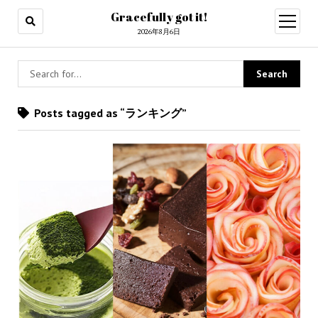
Gracefully got it!
open
menu
2026年8月6日
Posts tagged as “ランキング”