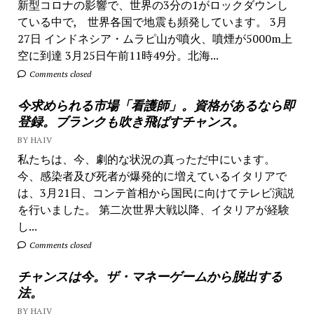
新型コロナの影響で、世界の3分の1がロックダウンし
ている中で, 世界各国で地震も頻発しています。 3月
27日 インドネシア・ムラピ山が噴火、噴煙が5000m上
空に到達 3月25日午前11時49分。北海...
Comments closed
今求められる市場「看護師」。資格があるなら即
登録。ブランクも吹き飛ばすチャンス。
BY HAIV
私たちは、今、劇的な状況の真っただ中にいます。
今、感染者及び死者が爆発的に増えているイタリアで
は、3月21日、コンテ首相から国民に向けてテレビ演説
を行いました。 第二次世界大戦以降、イタリアが経験
し...
Comments closed
チャンスは今。ザ・マネーゲームから脱出する
法。
BY HAIV