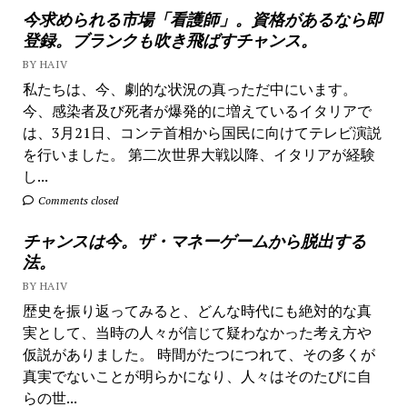
今求められる市場「看護師」。資格があるなら即
登録。ブランクも吹き飛ばすチャンス。
BY HAIV
私たちは、今、劇的な状況の真っただ中にいます。
今、感染者及び死者が爆発的に増えているイタリアで
は、3月21日、コンテ首相から国民に向けてテレビ演説
を行いました。 第二次世界大戦以降、イタリアが経験
し...
Comments closed
チャンスは今。ザ・マネーゲームから脱出する
法。
BY HAIV
歴史を振り返ってみると、どんな時代にも絶対的な真
実として、当時の人々が信じて疑わなかった考え方や
仮説がありました。 時間がたつにつれて、その多くが
真実でないことが明らかになり、人々はそのたびに自
らの世...