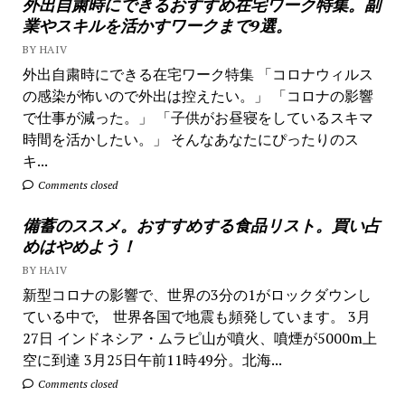
外出自粛時にできるおすすめ在宅ワーク特集。副
業やスキルを活かすワークまで9選。
BY HAIV
外出自粛時にできる在宅ワーク特集 「コロナウィルス
の感染が怖いので外出は控えたい。」 「コロナの影響
で仕事が減った。」 「子供がお昼寝をしているスキマ
時間を活かしたい。」 そんなあなたにぴったりのス
キ...
Comments closed
備蓄のススメ。おすすめする食品リスト。買い占
めはやめよう！
BY HAIV
新型コロナの影響で、世界の3分の1がロックダウンし
ている中で, 世界各国で地震も頻発しています。 3月
27日 インドネシア・ムラピ山が噴火、噴煙が5000m上
空に到達 3月25日午前11時49分。北海...
Comments closed