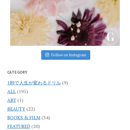
Follow on Instagram
CATEGORY
1秒で人生が変わるドリル
(9)
ALL
(195)
ART
(1)
BEAUTY
(22)
BOOKS & FILM
(34)
FEATURED
(20)