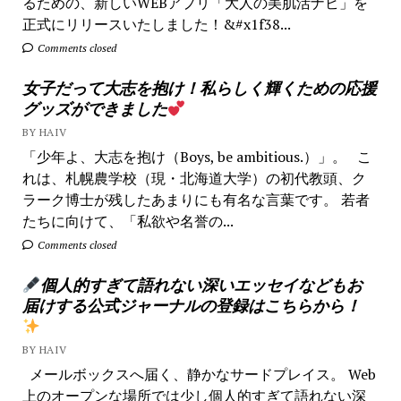
るための、新しいWEBアプリ「大人の美肌活ナビ」を
正式にリリースいたしました！&#x1f38...
Comments closed
女子だって大志を抱け！私らしく輝くための応援
グッズができました
BY HAIV
「少年よ、大志を抱け（Boys, be ambitious.）」。 こ
れは、札幌農学校（現・北海道大学）の初代教頭、ク
ラーク博士が残したあまりにも有名な言葉です。 若者
たちに向けて、「私欲や名誉の...
Comments closed
個人的すぎて語れない深いエッセイなどもお
届けする公式ジャーナルの登録はこちらから！
BY HAIV
メールボックスへ届く、静かなサードプレイス。 Web
上のオープンな場所では少し個人的すぎて語れない深