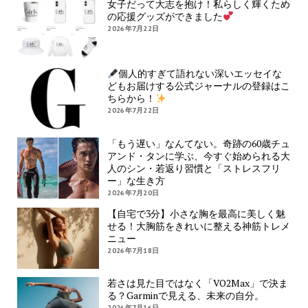
女子だって大志を抱け！私らしく輝くため
の応援グッズができました
2026年7月22日
個人的すぎて語れない深いエッセイな
どもお届けする公式ジャーナルの登録はこ
ちらから！
2026年7月22日
「もう遅い」なんてない。奇跡の60歳チュ
アンド・タンに学ぶ、今すぐ始められる大
人のシン・若返り習慣と「ストレスフリ
ー」な生き方
2026年7月20日
【自宅で3分】小さな胸を最高に美しく魅
せる！大胸筋をきれいに整える神筋トレメ
ニュー
2026年7月18日
若さは見た目ではなく「VO2Max」で決ま
る？Garminで見える、未来の自分。
2026年7月16日