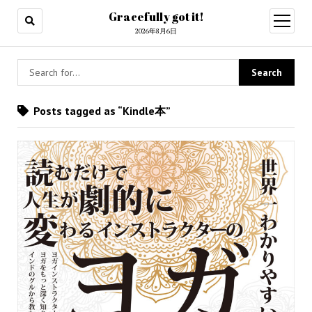
Gracefully got it!
open
menu
2026年8月6日
Posts tagged as “Kindle本”