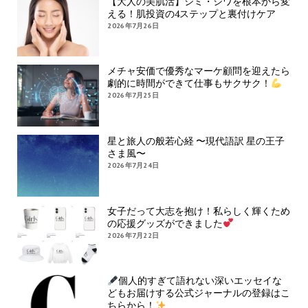
【大人の美肌活】シミ・シワを根本から変
える！肌投資の4ステップと裏付けケア
2026年7月26日
メチャ安価で優秀なマーケ顧問を迎えたら
劇的に時間ができて仕事もサクサク！
2026年7月25日
星と旅人の般若心経 〜現代語訳 星の王子
さま風〜
2026年7月24日
女子だって大志を抱け！私らしく輝くため
の応援グッズができました
2026年7月22日
個人的すぎて語れない深いエッセイな
どもお届けする公式ジャーナルの登録はこ
ちらから！