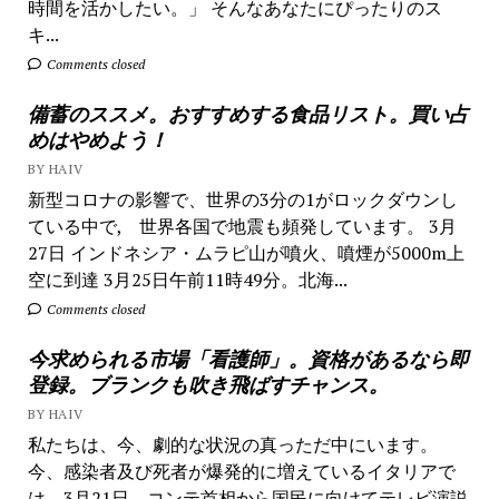
時間を活かしたい。」 そんなあなたにぴったりのス
キ...
Comments closed
備蓄のススメ。おすすめする食品リスト。買い占
めはやめよう！
BY HAIV
新型コロナの影響で、世界の3分の1がロックダウンし
ている中で, 世界各国で地震も頻発しています。 3月
27日 インドネシア・ムラピ山が噴火、噴煙が5000m上
空に到達 3月25日午前11時49分。北海...
Comments closed
今求められる市場「看護師」。資格があるなら即
登録。ブランクも吹き飛ばすチャンス。
BY HAIV
私たちは、今、劇的な状況の真っただ中にいます。
今、感染者及び死者が爆発的に増えているイタリアで
は、3月21日、コンテ首相から国民に向けてテレビ演説