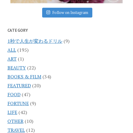
Follow on Instagram
CATEGORY
1秒で人生が変わるドリル
(9)
ALL
(195)
ART
(1)
BEAUTY
(22)
BOOKS & FILM
(34)
FEATURED
(20)
FOOD
(47)
FORTUNE
(9)
LIFE
(42)
OTHER
(10)
TRAVEL
(12)