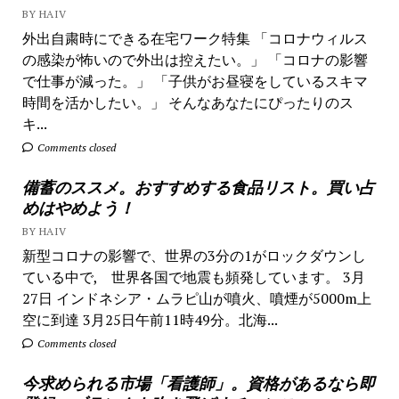
BY HAIV
外出自粛時にできる在宅ワーク特集 「コロナウィルス
の感染が怖いので外出は控えたい。」 「コロナの影響
で仕事が減った。」 「子供がお昼寝をしているスキマ
時間を活かしたい。」 そんなあなたにぴったりのス
キ...
Comments closed
備蓄のススメ。おすすめする食品リスト。買い占
めはやめよう！
BY HAIV
新型コロナの影響で、世界の3分の1がロックダウンし
ている中で, 世界各国で地震も頻発しています。 3月
27日 インドネシア・ムラピ山が噴火、噴煙が5000m上
空に到達 3月25日午前11時49分。北海...
Comments closed
今求められる市場「看護師」。資格があるなら即