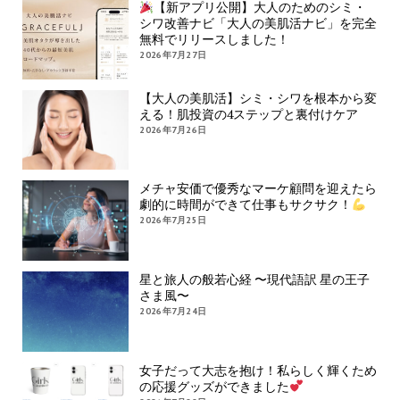
【新アプリ公開】大人のためのシミ・
シワ改善ナビ「大人の美肌活ナビ」を完全
無料でリリースしました！
2026年7月27日
【大人の美肌活】シミ・シワを根本から変
える！肌投資の4ステップと裏付けケア
2026年7月26日
メチャ安価で優秀なマーケ顧問を迎えたら
劇的に時間ができて仕事もサクサク！
2026年7月25日
星と旅人の般若心経 〜現代語訳 星の王子
さま風〜
2026年7月24日
女子だって大志を抱け！私らしく輝くため
の応援グッズができました