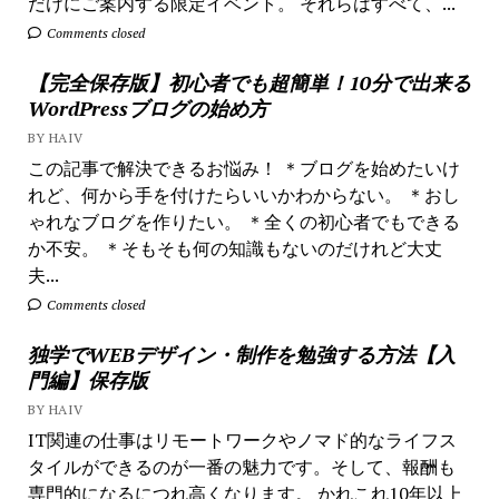
だけにご案内する限定イベント。 それらはすべて、...
Comments closed
【完全保存版】初心者でも超簡単！10分で出来る
WordPressブログの始め方
BY HAIV
この記事で解決できるお悩み！ ＊ブログを始めたいけ
れど、何から手を付けたらいいかわからない。 ＊おし
ゃれなブログを作りたい。 ＊全くの初心者でもできる
か不安。 ＊そもそも何の知識もないのだけれど大丈
夫...
Comments closed
独学でWEBデザイン・制作を勉強する方法【入
門編】保存版
BY HAIV
IT関連の仕事はリモートワークやノマド的なライフス
タイルができるのが一番の魅力です。そして、報酬も
専門的になるにつれ高くなります。 かれこれ10年以上