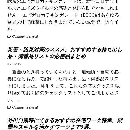
緑茶のエピガロカテキンガレートは、新型コロナウイ
ルスとエイズウイルスの感染と発症を防ぐかもしれま
せん。 エピガロカテキンガレート（EGCG)はあらゆる
食品の中で緑茶にしか含まれていない成分で、抗ウイ
ル...
Comments closed
災害・防災対策のススメ。おすすめする持ち出し
品・備蓄品リスト☆必需品まとめ
BY HAIV
「避難のとき持っていくもの」と「避難所・自宅で必
要になるもの」で紹介した持ち出し品・備蓄品をリス
トにしました。 印刷をして、これらの防災グッズを取
り揃えておく際のチェックリストとしてご利用くださ
い。 ...
Comments closed
外出自粛時にできるおすすめ在宅ワーク特集。副
業やスキルを活かすワークまで9選。