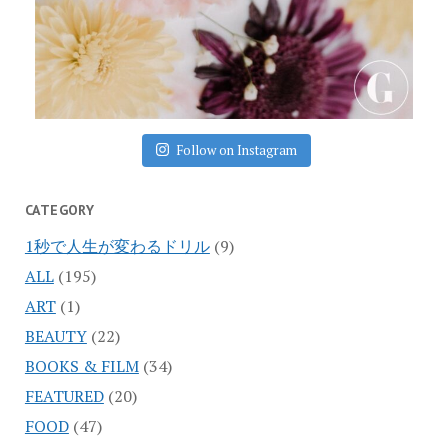
Follow on Instagram
CATEGORY
1秒で人生が変わるドリル
(9)
ALL
(195)
ART
(1)
BEAUTY
(22)
BOOKS & FILM
(34)
FEATURED
(20)
FOOD
(47)